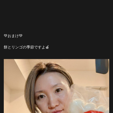
💚おまけ💚
餅とリンゴの季節ですよ🍎