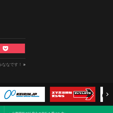
みななです！
»