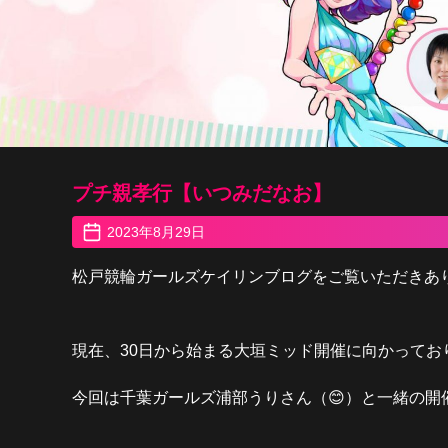
プチ親孝行【いつみだなお】
2023年8月29日
松戸競輪ガールズケイリンブログをご覧いただきあ
現在、
30
日から始まる大垣ミッド開催に向かってお
今回は千葉ガールズ浦部うりさん（
😊
）と一緒の開