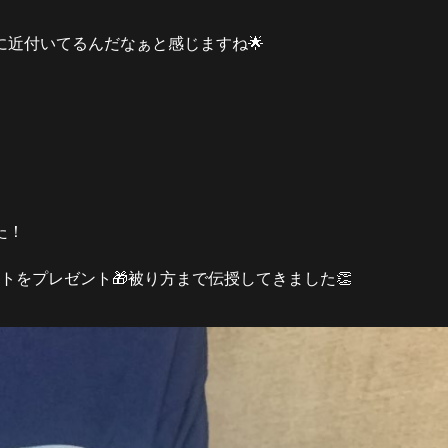
に近付いてるんだなぁと感じますね
🌟
た！
トをプレゼント
🎁
被り方まで伝授してきました
👏