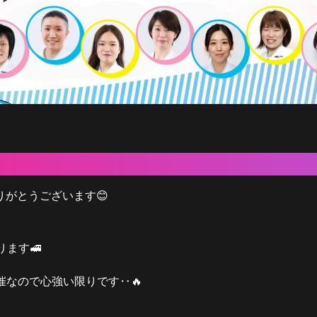
りがとうございます
😊
ります
🚅
催なので心強い限りです‥
🔥