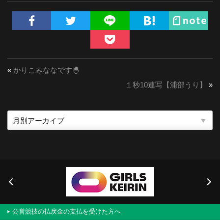
«
かりこみななです🐣
１秒10連写【浦部うり】
»
公営競技の払戻金の支払を受けた方へ