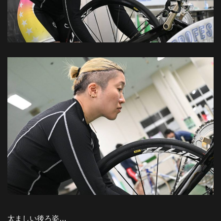
太ましい後ろ姿…