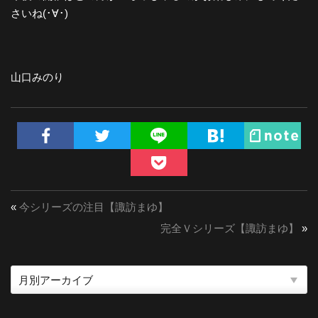
さいね(･∀･)
山口みのり
«
今シリーズの注目【諏訪まゆ】
完全Ｖシリーズ【諏訪まゆ】
»