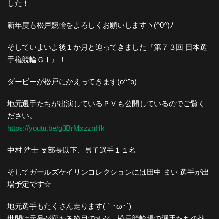
した！
新年度も松戸競輪をよろしくお願いしますヽ(^0^)ﾉ
そしていよいよ後１か月と迫ってきました『第７３回 日本選
手権競輪ＧⅠ』！
ダービーが松戸にかえってきます(o^^o)
地元選手たちが出演しているＰＶも公開しているのでご覧く
ださい。
https://youtu.be/g3BrMxzznHk
中村 浩士 支部長以下、男子選手１１名
そしてガールズケイリンコレクションには田中 まい 選手が出
場予定です☆
地元選手もたくさん走ります(｀･ω･´)
世間は元号が変わる節目ですが、松戸競輪場で選手たちの熱