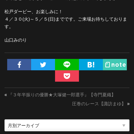
松戸ダービー、お楽しみに！
４／３０(火)～５／５(日)までです。ご来場お待ちしておりま
す。
山口みのり
«
『３年半振りの優勝★大塚健一郎選手』【寺門夏織】
圧巻のレース【諏訪まゆ】
»