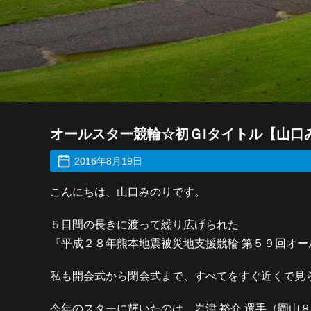
オールスター競輪☆初ＧIタイトル【山口
2016年8月19日
こんにちは、山口みのりです。
５日間の長きに渡って繰り広げられた
『平成２８年熊本地震被災地支援競輪 第５９回オ
私も開会式から閉会式まで、すべてをすぐ近くで見
今年のスターに輝いたのは、岩津 裕介 選手（岡山