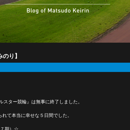
みのり】
ールスター競輪』は無事に終了しました。
られて本当に幸せな５日間でした。
８７期）☆