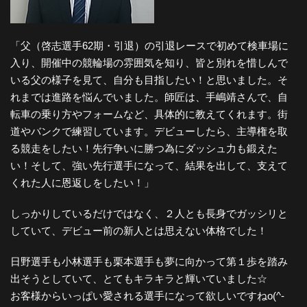
「父（啓志選手62期・引退）の引退レースで初めて検車場に
入り、開催中の競輪場の雰囲気を知り、皆と別れを惜しんで
いる父の様子を見て、自分も目指したい！と思いました。そ
れまでは進路を悩んでいました。師匠は、手嶋靖さんで、自
転車の乗り方やフォームなど、具体的に教えてくれます。街
道やバンクで練習しています。デビューしたら、主導権を取
る競走をしたい！先行争いに勝つ為にダッシュ力も鍛えた
い！そして、強い先行選手になって、結果を出して、支えて
くれた人に恩返しをしたい！」
しっかりしているだけではなく、２人とも長身でガッシリと
していて、デビュー前の新人とは思えない体格でした！
日野選手も小林選手も栗本選手も夢に向かって第１歩を踏み
出そうとしていて、とてもキラキラと輝いていました☆
お客様からいっぱい愛される選手になって欲しいですねo(^-