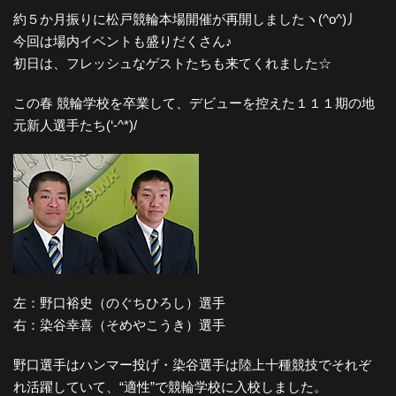
約５か月振りに松戸競輪本場開催が再開しましたヽ(^o^)丿
今回は場内イベントも盛りだくさん♪
初日は、フレッシュなゲストたちも来てくれました☆
この春 競輪学校を卒業して、デビューを控えた１１１期の地
元新人選手たち(‘-^*)/
左：野口裕史（のぐちひろし）選手
右：染谷幸喜（そめやこうき）選手
野口選手はハンマー投げ・染谷選手は陸上十種競技でそれぞ
れ活躍していて、“適性”で競輪学校に入校しました。