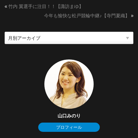
«
竹内 翼選手に注目！！【諏訪まゆ】
今年も愉快な松戸競輪中継♪【寺門夏織】
»
山口みのり
プロフィール