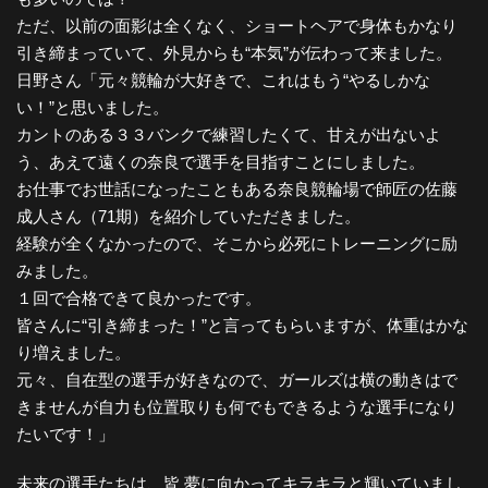
ただ、以前の面影は全くなく、ショートヘアで身体もかなり
引き締まっていて、外見からも“本気”が伝わって来ました。
日野さん「元々競輪が大好きで、これはもう“やるしかな
い！”と思いました。
カントのある３３バンクで練習したくて、甘えが出ないよ
う、あえて遠くの奈良で選手を目指すことにしました。
お仕事でお世話になったこともある奈良競輪場で師匠の佐藤
成人さん（71期）を紹介していただきました。
経験が全くなかったので、そこから必死にトレーニングに励
みました。
１回で合格できて良かったです。
皆さんに“引き締まった！”と言ってもらいますが、体重はかな
り増えました。
元々、自在型の選手が好きなので、ガールズは横の動きはで
きませんが自力も位置取りも何でもできるような選手になり
たいです！」
未来の選手たちは、皆 夢に向かってキラキラと輝いていまし