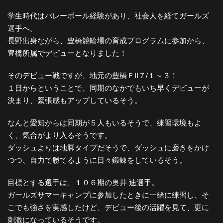
学生時代はバレーボール経験があり、社会人を経てガールズ
選手へ。
長野出身ながら、豊橋競輪場の育成プログラムに参加から、
豊橋所属でデビューとなりました！
そのデビュー戦ですが、地元の豊橋ＦII７/１～３！
１日からということで、同期のなかでもいち早くデビューが
決まり、緊張感もアップしているそう。
なんと愛知からは同期が５人もいるそうで、練習環境もよ
く、気合がより入るそうです。
ダッシュよりは地脚タイプだそうで、ダッシュに磨きをかけ
つつ、自力で勝てるように日々鍛錬をしているそう。
目標とする選手は、１０６期の奥井 迪選手。
ガールズサマーキャンプに参加したときに一緒に練習し、そ
こでも強さを実感したけど、デビュー後の活躍を見て、更に
刺激になっているそうです。