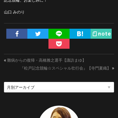
記念競輪、お楽しみに！
山口 みのり
«
難病からの復帰・高橋雅之選手【諏訪まゆ】
『松戸記念競輪☆スペシャル壮行会』【寺門夏織】
»