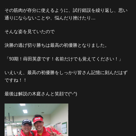
その筋肉が存分に使えるように、試行錯誤を繰り返し、思い
通りにならないことや、悩んだり挫けたり…
そんな姿を見ていたので
決勝の逃げ切り勝ちは最高の初優勝となりました。
「93期！蒔田英彦です！名前だけでも覚えてください！」
いえいえ、最高の初優勝をしっかり皆さん記憶に刻んだはず
ですね！！
最後は解説の木庭さんと笑顔で(^-^)