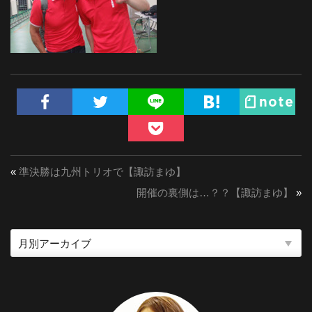
«
準決勝は九州トリオで【諏訪まゆ】
開催の裏側は…？？【諏訪まゆ】
»