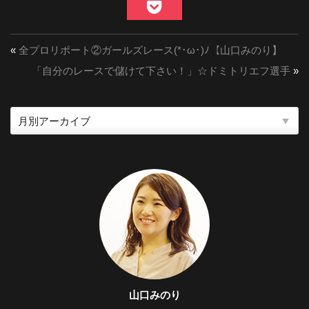
«
全プロリポート②ガールズレース(*･ω･)ﾉ【山口みのり】
「自分のレースで儲けて下さい！」☆ドミトリエフ選手
»
山口みのり