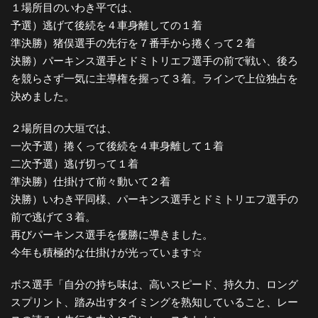
１場所目のいわき平では、
予選）逃げて後続を４車身離しての１着
準決勝）猪俣選手の先行を７番手から捲くって２着
決勝）パーキンス選手とドミトリエフ選手の前で戦い、後ろ
を競らさず一気に主導権を握って３着。ラインで上位独占を
決めました。
２場所目の大垣では、
一次予選）捲くって後続を４車身離して１着
二次予選）逃げ切って１着
準決勝）仕掛けて前々動いて２着
決勝）いわき平同様、パーキンス選手とドミトリエフ選手の
前で逃げて３着。
再びパーキンス選手を優勝に導きました。
今年も積極的な仕掛けが光っています☆
ボス選手「自分の持ち味は、高いスピード、持久力、ロング
スプリント、踏み出すタイミングを熟知していること、レー