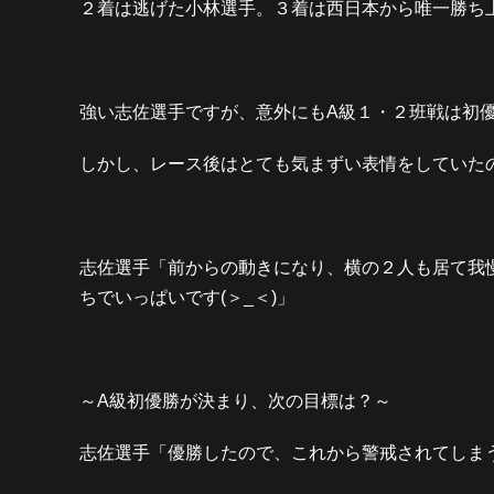
２着は逃げた小林選手。３着は西日本から唯一勝ち
強い志佐選手ですが、意外にもA級１・２班戦は初
しかし、レース後はとても気まずい表情をしていた
志佐選手「前からの動きになり、横の２人も居て我
ちでいっぱいです(＞_＜)」
～A級初優勝が決まり、次の目標は？～
志佐選手「優勝したので、これから警戒されてしま