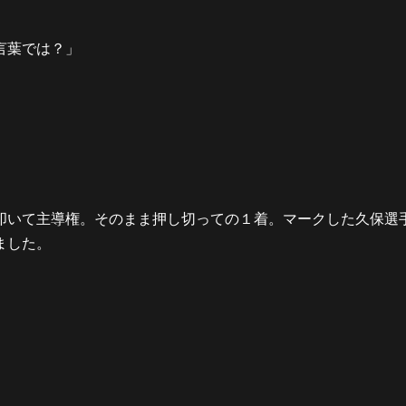
言葉では？」
叩いて主導権。そのまま押し切っての１着。マークした久保選
ました。