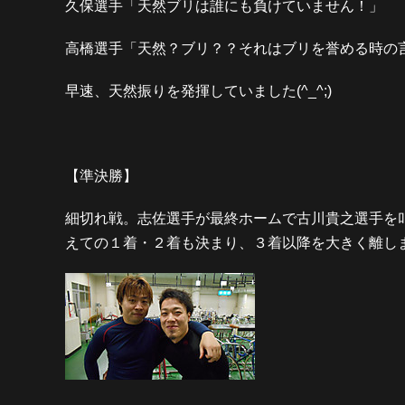
久保選手「天然ブリは誰にも負けていません！」
高橋選手「天然？ブリ？？それはブリを誉める時の
早速、天然振りを発揮していました(^_^;)
【準決勝】
細切れ戦。志佐選手が最終ホームで古川貴之選手を
えての１着・２着も決まり、３着以降を大きく離し