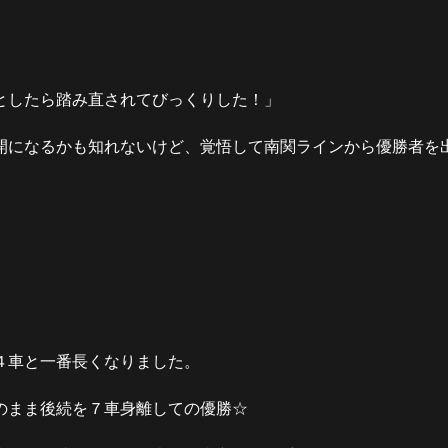
としたら踏み直されてびっくりした！」
開になるかも知れないけど、覚悟して南関ラインから優勝者を
４車と一番長くなりました。
のまま後続を７車身離しての優勝☆