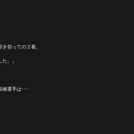
叩き切っての２着。
した。」
橋選手は･･･