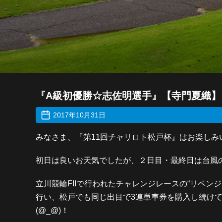
『A級初優勝☆志佐明選手』【寺門夏織】
2017年10月31日
みなさま、『第11回チャリロト松戸杯』はお楽しみ
初日は良いお天気でしたが、２日目・最終日は台風
立川競輪FIIで行われたチャレンジレースの“リベ
行い、松戸でも同じ出目で3連単車券を購入し続け
(@_@)！