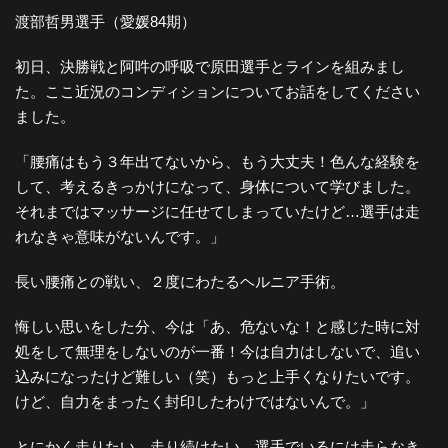
渡部哲男選手（愛媛84期）
初日、決勝戦と阿吽の呼吸で原田選手とラインを組みまし
た。ここ近況のコンディションについてお話をしてください
ました。
「腰痛はもう３年出てないから、もう大丈夫！色んな経験を
して、考えるきっかけになって、身体について学びました。
それまではマッサージに任せてしまっていたけど…選手は走
れなきゃ意味がないんです。」
長い腰痛との戦い、２度にわたるヘルニア手術。
悔しい思いをした分、今は「あ、危ないな！と感じた時に対
処をして無理をしないのが一番！今は自力はしないで、追い
込みになったけど難しい（笑）もっと上手くなりたいです。
けど、自力をまったく封印したわけではないんで。」
とにかく走りたい、走り続けたい、選手でいるには走らなき