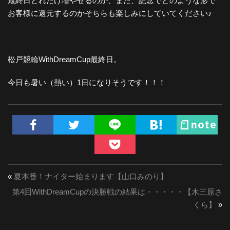
最終日どれだけ増やせるのか、また、記念でどのような形で
お客様に還元するのかそちらも楽しみにしていてください♪
松戸競輪WithDreamCup最終日。
今日も暑い（熱い）1日になりそうです！！！
«
夏本番！ナイター始まります【山口みのり】
第4回WithDreamCupの決勝戦の結果は・・・・・【木三原さ
くら】
»