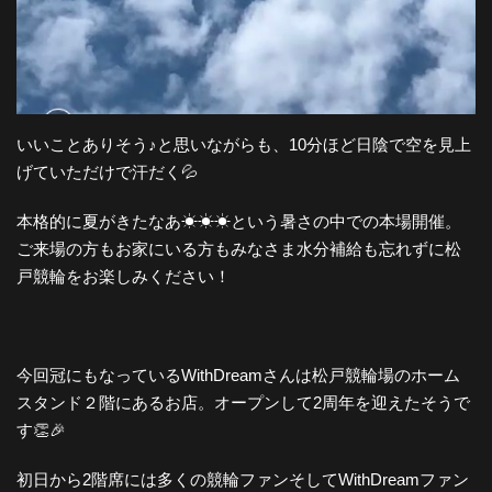
いいことありそう♪と思いながらも、10分ほど日陰で空を見上
げていただけで汗だく💦
本格的に夏がきたなあ☀☀☀という暑さの中での本場開催。
ご来場の方もお家にいる方もみなさま水分補給も忘れずに松
戸競輪をお楽しみください！
今回冠にもなっているWithDreamさんは松戸競輪場のホーム
スタンド２階にあるお店。オープンして2周年を迎えたそうで
す👏🎉
初日から2階席には多くの競輪ファンそしてWithDreamファン