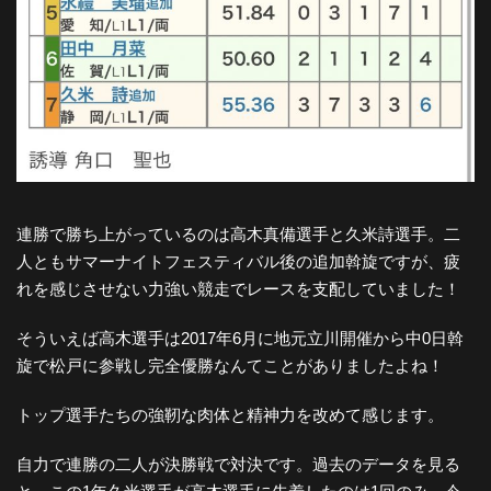
連勝で勝ち上がっているのは高木真備選手と久米詩選手。二
人ともサマーナイトフェスティバル後の追加斡旋ですが、疲
れを感じさせない力強い競走でレースを支配していました！
そういえば高木選手は2017年6月に地元立川開催から中0日斡
旋で松戸に参戦し完全優勝なんてことがありましたよね！
トップ選手たちの強靭な肉体と精神力を改めて感じます。
自力で連勝の二人が決勝戦で対決です。過去のデータを見る