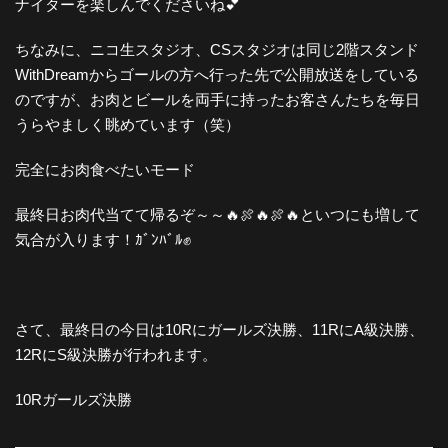
ナイターを楽しんでくださいね💕
ちなみに、ニコ生スタジオ、CSスタジオは同じ2階スタンド
WithDreamからゴールの方へ行った先で公開放送をしている
のですが、お肉とビールを両手に持ったお客さんたちを毎日
うらやましく眺めています（笑）
完全にお肉食べたいモード
最終日お肉代当てて帰るぞ～～🔥🍖🔥🍖🔥といつにも増して
気合が入ります！ｶﾞﾝﾊﾞﾙ✊
さて、最終日の今日は10Rにガールズ決勝、11RにA級決勝、
12RにS級決勝が行われます。
10Rガールズ決勝