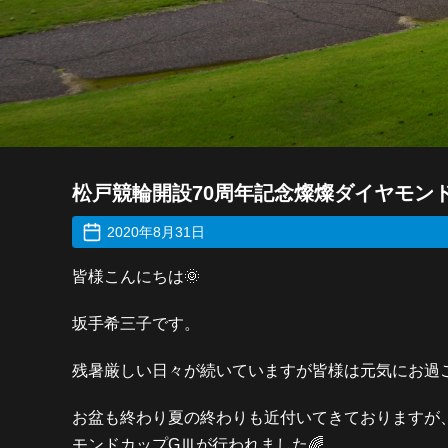
松戸競輪開設70周年記念燦燦ダイヤモン
2020年8月31日
皆様こんにちは🌞
坂手希三子です。
残暑厳しい日々が続いていますが皆様は元気にお過
お盆も終わり夏の終わりも近付いてきておりますが、松戸
モンドカップGⅢが行われました🌈