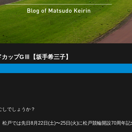
ドカップGⅢ【坂手希三子】
ごしでしょうか？
では先日8月22日(土)〜25日(火)に松戸競輪開設70周年記