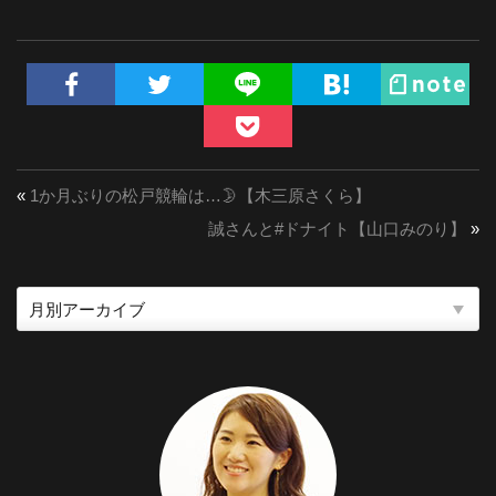
«
1か月ぶりの松戸競輪は…🌛【木三原さくら】
誠さんと#ドナイト【山口みのり】
»