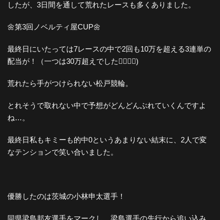
したが、3日間を通して荒れたレースも多くありました。
🌼第3回ノベルティ屋CUP🌼
最終日にいたっては7レースの中で2回も10万を超える3連単の
配当が！（一つは30万超えでした😵‍💫😵‍💫)
荒れたら手がつけられない松戸競輪。
とれそうで取れない中で予想がどんどんぶれていくんですよ
ね…。
最終日私もキミーも的中0というあまりない結末に、2人で変
なテンションで笑い合いました。
優勝したのは茨城の小林申太選手！
同県梁島邦友選手をマークし、梁島選手の先行から追い込み