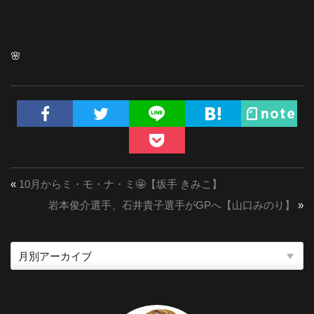
🌸
«
10月からミ・モ・ナ・ミ🤩【坂手 きみこ】
岩本俊介選手、石井貴子選手がGPへ【山口みのり】
»