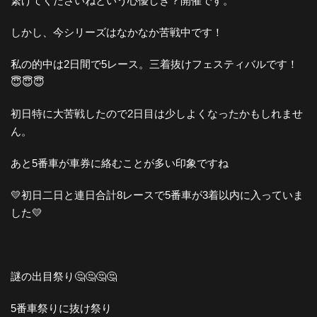
繋げてくださいねという心優しき？開催です。
しかし、今シリーズはなかなか苦戦中です！
私の的中は2日間で5レース。三着抜けフェスティバルです！
😇😇😇
初日特に大苦戦したので2日目は少しよくなったかもしれませ
ん。
あと5番車が車券に絡むことが多い印象ですね
💛初日二日と連日合計8レースで5番車が3着以内に入っていま
した💛
謎の出目祭り🤔🤔🤔🤔
5番車祭りに抜け祭り