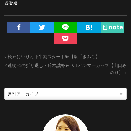
🧊🌸🧊
«
松戸けいりん下半期スタート💫【坂手きみこ】
4連続F1の折り返し・鈴木誠杯＆ベルハンマーカップ【山口み
のり】
»